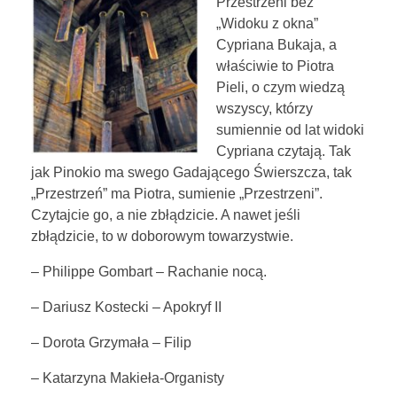
Przestrzeni bez
„Widoku z okna”
KONTAKT
Cypriana Bukaja, a
właściwie to Piotra
Pieli, o czym wiedzą
wszyscy, którzy
STOWARZYSZENIE
sumiennie od lat widoki
Cypriana czytają. Tak
jak Pinokio ma swego Gadającego Świerszcza, tak
„Przestrzeń” ma Piotra, sumienie „Przestrzeni”.
Czytajcie go, a nie zbłądzicie. A nawet jeśli
zbłądzicie, to w doborowym towarzystwie.
– Philippe Gombart – Rachanie nocą.
– Dariusz Kostecki – Apokryf II
– Dorota Grzymała – Filip
– Katarzyna Makieła-Organisty