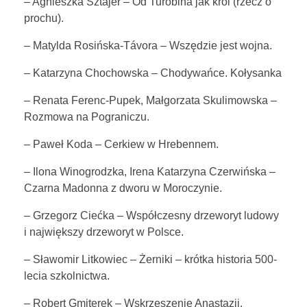
– Agnieszka Sztajer – Od Turobina jak król (rzecz o
prochu).
– Matylda Rosińska-Távora – Wszędzie jest wojna.
– Katarzyna Chochowska – Chodywańce. Kołysanka
– Renata Ferenc-Pupek, Małgorzata Skulimowska –
Rozmowa na Pograniczu.
– Paweł Koda – Cerkiew w Hrebennem.
– Ilona Winogrodzka, Irena Katarzyna Czerwińska –
Czarna Madonna z dworu w Moroczynie.
– Grzegorz Ciećka – Współczesny drzeworyt ludowy
i największy drzeworyt w Polsce.
– Sławomir Litkowiec – Żerniki – krótka historia 500-
lecia szkolnictwa.
– Robert Gmiterek – Wskrzeszenie Anastazji.