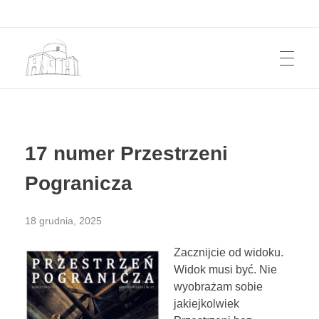
START
Przestrzeń Pogranicza
Kwartalnik z pogranicza polsko-ukraińskiego. Z Roztocza i Grzędy Sokalskiej.
17 numer Przestrzeni
KWARTALNIK
Pogranicza
18 grudnia, 2025
JAK KUPIĆ?
Zacznijcie od widoku.
Widok musi być. Nie
AUTORZY
wyobrażam sobie
jakiejkolwiek