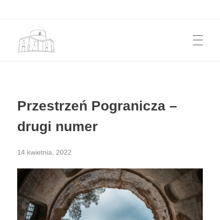
START
Przestrzeń Pogranicza
Kwartalnik z pogranicza polsko-ukraińskiego. Z Roztocza i Grzędy Sokalskiej.
Przestrzeń Pogranicza –
KWARTALNIK
drugi numer
14 kwietnia, 2022
JAK KUPIĆ?
AUTORZY