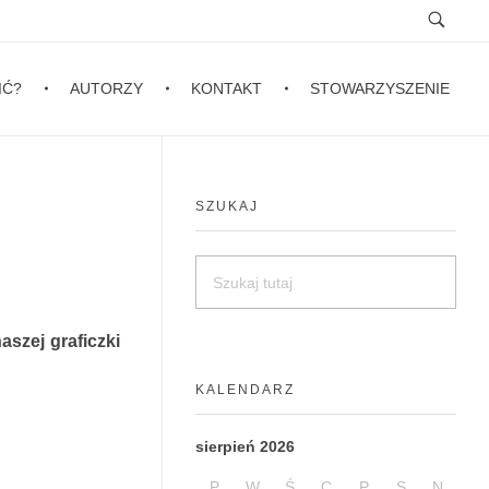
IĆ?
AUTORZY
KONTAKT
STOWARZYSZENIE
SZUKAJ
aszej graficzki
KALENDARZ
sierpień 2026
P
W
Ś
C
P
S
N