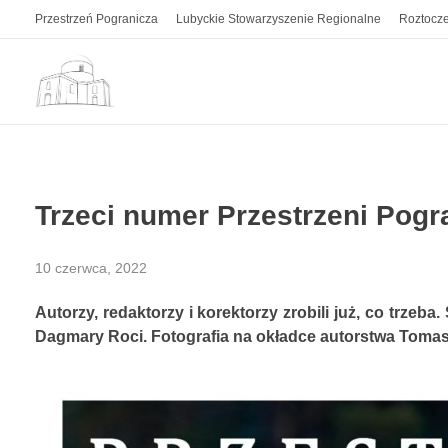
Przestrzeń Pogranicza
Lubyckie Stowarzyszenie Regionalne
Roztocze
Przestrzeń Pogranicza
Kwartalnik z pogranicza polsko-ukraińskiego. Z Roztocza i Grzędy Sokalskiej.
Trzeci numer Przestrzeni Pogr
10 czerwca, 2022
Autorzy, redaktorzy i korektorzy zrobili już, co trzeb
Dagmary Roci. Fotografia na okładce autorstwa Tomas