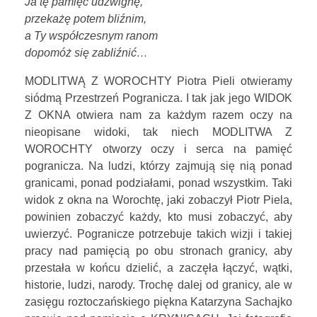
Ja tę pamięć udźwignę,
przekażę potem bliźnim,
KONTAKT
a Ty współczesnym ranom
dopomóż się zabliźnić…
MODLITWĄ Z WOROCHTY Piotra Pieli otwieramy
STOWARZYSZENIE
siódmą Przestrzeń Pogranicza. I tak jak jego WIDOK
Z OKNA otwiera nam za każdym razem oczy na
nieopisane widoki, tak niech MODLITWA Z
WOROCHTY otworzy oczy i serca na pamięć
pogranicza. Na ludzi, którzy zajmują się nią ponad
granicami, ponad podziałami, ponad wszystkim. Taki
widok z okna na Worochtę, jaki zobaczył Piotr Piela,
powinien zobaczyć każdy, kto musi zobaczyć, aby
uwierzyć. Pogranicze potrzebuje takich wizji i takiej
pracy nad pamięcią po obu stronach granicy, aby
przestała w końcu dzielić, a zaczęła łączyć, wątki,
historie, ludzi, narody. Trochę dalej od granicy, ale w
zasięgu roztoczańskiego piękna Katarzyna Sachajko