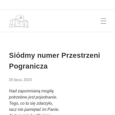
START
Przestrzeń Pogranicza
Kwartalnik z pogranicza polsko-ukraińskiego. Z Roztocza i Grzędy Sokalskiej.
Siódmy numer Przestrzeni
KWARTALNIK
Pogranicza
26 lipca, 2023
JAK KUPIĆ?
Nad zapomnianą mogiłą
potrzebne jest pojednanie.
AUTORZY
Tego, co tu się zdarzyło,
racz nie pamiętać im Panie.