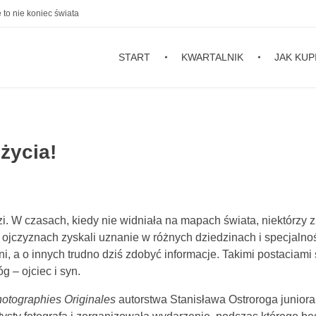
 to nie koniec świata
START
KWARTALNIK
JAK KUP
 życia!
. W czasach, kiedy nie widniała na mapach świata, niektórzy z
” ojczyznach zyskali uznanie w różnych dziedzinach i specjalno
ni, a o innych trudno dziś zdobyć informacje. Takimi postaciami
g – ojciec i syn.
otographies Originales
autorstwa Stanisława Ostroroga juniora. 