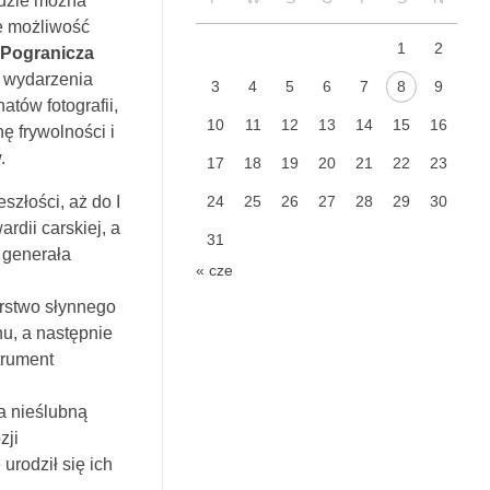
ędzie można
ce możliwość
1
2
 Pogranicza
 wydarzenia
3
4
5
6
7
8
9
atów fotografii,
10
11
12
13
14
15
16
nę frywolności i
.
17
18
19
20
21
22
23
szłości, aż do I
24
25
26
27
28
29
30
rdii carskiej, a
31
 generała
« cze
orstwo słynnego
u, a następnie
trument
a nieślubną
zji
rodził się ich