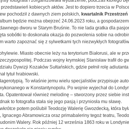
tysty fotografa i zorganizowała wydarzenie, podczas którego b
 przedstawień kobiecych aktów. Jest to dopiero trzecia w Pols
ryew pochodził z dawnych ziem polskich,
kwartalnik Przestrzeń
album będzie można obejrzeć 24.06.2023 roku, a gospodarzem
 dawnego dworu w Starym Bruśnie. To nie lada gratka dla pasjon
 święta sobótki to doskonała okazja do pozwolenia sobie na odrobi
warto zapoznać się z sylwetkami tych niezwykłych fotografów
hylewie. Miasto obecnie leży na terytorium Białorusi, ale w prze
zypospolitej. Podczas wojny krymskiej Stanisław trafił do gwa
ziału Dywizji Kozaków Sułtańskich, gdzie pełnił rolę adiutanta
ł tytuł hrabiowski.
dagerotypią. To właśnie jemu wielu specjalistów przypisuje aut
 wykonanego w Konstantynopolu. Po wojnie wyjechał do Londyn
eta. Opatentował również melodinę – stworzony przez siebie ins
ak to fotografia stała się jego pasją i przyniosła mu sławę.
 wkrótce potem poślubił Teodozję Walerię Gwozdecką, która był
Ignacego Abramowicza oraz primabaleriny tegoż teatru, Teodo
udonim Walery. Rok później 12 września 1863 roku w Londynie u