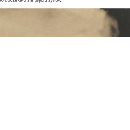
wo doczekało się pięciu synów.