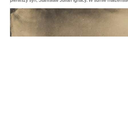
pierwszy syn, Stanisław Julian Ignacy. W sumie małżeńst