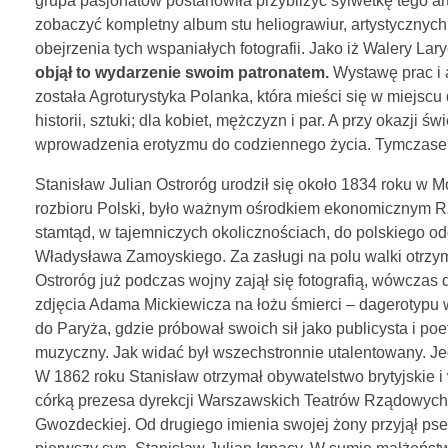
grupa pasjonatów postanowiła przybliżyć sylwetkę tego ar
zobaczyć kompletny album stu heliograwiur, artystycznych
obejrzenia tych wspaniałych fotografii. Jako iż Walery La
objął to wydarzenie swoim patronatem.
Wystawę prac i 
została Agroturystyka Polanka, która mieści się w miejscu
historii, sztuki; dla kobiet, mężczyzn i par. A przy okazji
wprowadzenia erotyzmu do codziennego życia. Tymczasem 
Stanisław Julian Ostroróg urodził się około 1834 roku w Mo
rozbioru Polski, było ważnym ośrodkiem ekonomicznym Rzec
stamtąd, w tajemniczych okolicznościach, do polskiego odd
Władysława Zamoyskiego. Za zasługi na polu walki otrzyma
Ostroróg już podczas wojny zajął się fotografią, wówczas 
zdjęcia Adama Mickiewicza na łożu śmierci – dagerotypu
do Paryża, gdzie próbował swoich sił jako publicysta i po
muzyczny. Jak widać był wszechstronnie utalentowany. Jedn
W 1862 roku Stanisław otrzymał obywatelstwo brytyjskie i
córką prezesa dyrekcji Warszawskich Teatrów Rządowych, 
Gwozdeckiej. Od drugiego imienia swojej żony przyjął pse