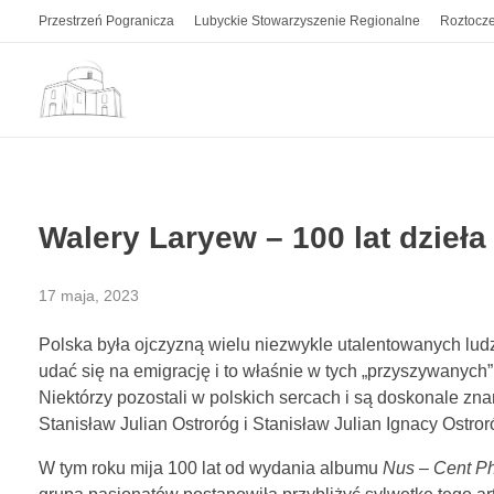
Przestrzeń Pogranicza
Lubyckie Stowarzyszenie Regionalne
Roztocze
Przestrzeń Pogranicza
Kwartalnik z pogranicza polsko-ukraińskiego. Z Roztocza i Grzędy Sokalskiej.
Walery Laryew – 100 lat dzieła
17 maja, 2023
Polska była ojczyzną wielu niezwykle utalentowanych ludzi
udać się na emigrację i to właśnie w tych „przyszywanych
Niektórzy pozostali w polskich sercach i są doskonale zna
Stanisław Julian Ostroróg i Stanisław Julian Ignacy Ostroró
W tym roku mija 100 lat od wydania albumu
Nus – Cent Ph