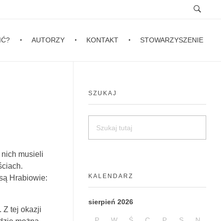
IĆ?
AUTORZY
KONTAKT
STOWARZYSZENIE
SZUKAJ
 nich musieli
ściach.
KALENDARZ
 są Hrabiowie:
sierpień 2026
Z tej okazji
P
W
Ś
C
P
S
N