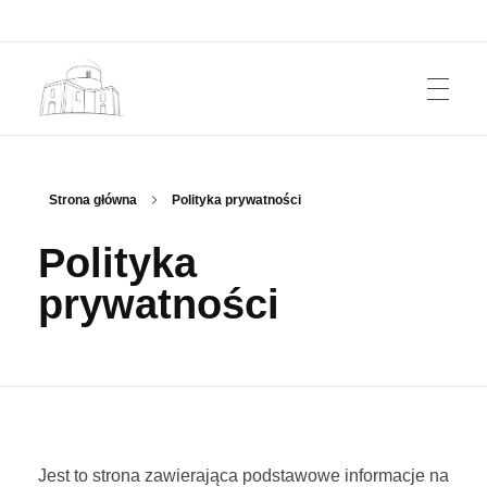
START
Przestrzeń Pogranicza
Kwartalnik z pogranicza polsko-ukraińskiego. Z Roztocza i Grzędy Sokalskiej.
Strona główna
Polityka prywatności
Polityka
KWARTALNIK
prywatności
JAK KUPIĆ?
AUTORZY
Jest to strona zawierająca podstawowe informacje na