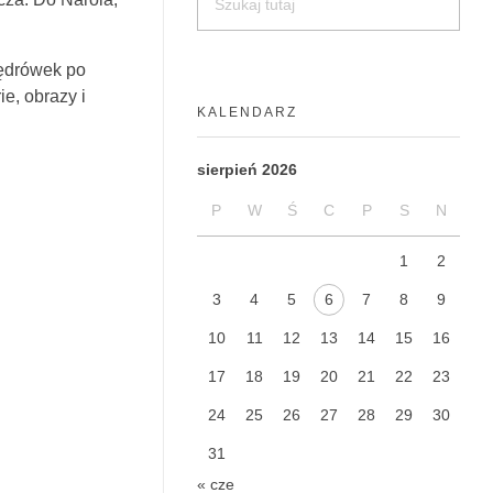
wędrówek po
e, obrazy i
KALENDARZ
sierpień 2026
P
W
Ś
C
P
S
N
1
2
3
4
5
6
7
8
9
10
11
12
13
14
15
16
17
18
19
20
21
22
23
24
25
26
27
28
29
30
31
« cze