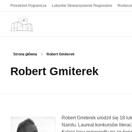
Przestrzeń Pogranicza
Lubyckie Stowarzyszenie Regionalne
Roztocze
Przestrzeń Pogranicza
Kwartalnik z pogranicza polsko-ukraińskiego. Z Roztocza i Grzędy Sokalskiej.
Strona główna
Robert Gmiterek
Robert Gmiterek
Robert Gmiterek urodził się 18 l
Narolu. Laureat konkursów literac
Koleje losu przywiodły go ze świ