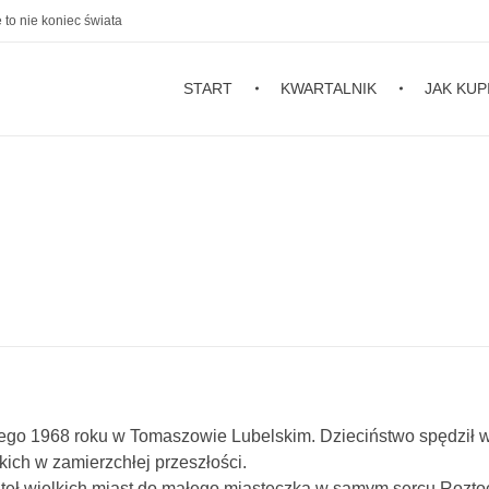
 to nie koniec świata
START
KWARTALNIK
JAK KUP
utego 1968 roku w Tomaszowie Lubelskim. Dzieciństwo spędził 
kich w zamierzchłej przeszłości.
ateł wielkich miast do małego miasteczka w samym sercu Rozto