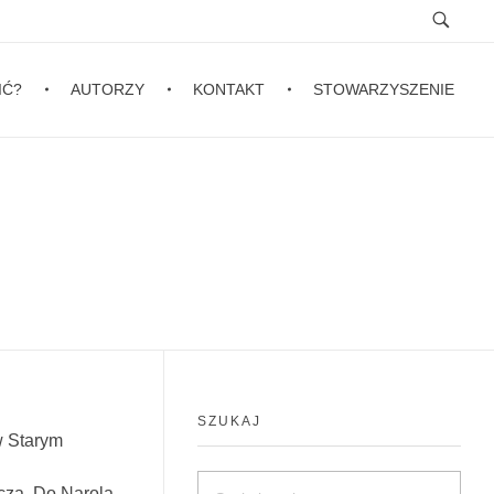
IĆ?
AUTORZY
KONTAKT
STOWARZYSZENIE
SZUKAJ
w Starym
cza. Do Narola,