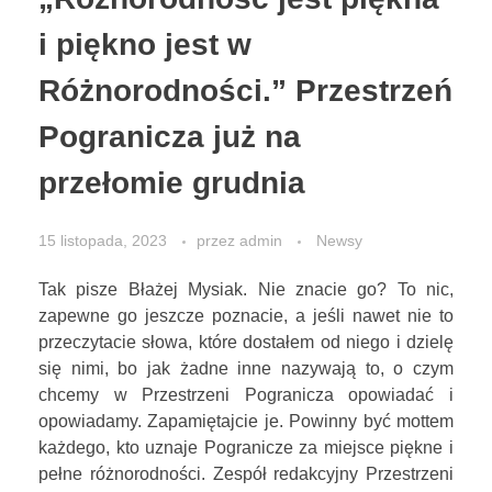
i piękno jest w
KONTAKT
Różnorodności.” Przestrzeń
Pogranicza już na
STOWARZYSZENIE
przełomie grudnia
15 listopada, 2023
przez
admin
Newsy
Tak pisze Błażej Mysiak. Nie znacie go? To nic,
zapewne go jeszcze poznacie, a jeśli nawet nie to
przeczytacie słowa, które dostałem od niego i dzielę
się nimi, bo jak żadne inne nazywają to, o czym
chcemy w Przestrzeni Pogranicza opowiadać i
opowiadamy. Zapamiętajcie je. Powinny być mottem
każdego, kto uznaje Pogranicze za miejsce piękne i
pełne różnorodności. Zespół redakcyjny Przestrzeni