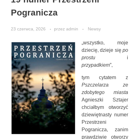
Pogranicza
KONTAKT
23 czerwca, 2026
przez
admin
Newsy
STOWARZYSZENIE
„wszystko, moje
dziecię, dzieje się
po
prostu
i
przypadkiem
”,
tym cytatem z
Pszczelarza ze
zdobytego miasta
Agnieszki Sztajer
chciałbym otworzyć
dziewiętnasty numer
Przestrzeni
Pogranicza, zanim
prawdziwie otworzy