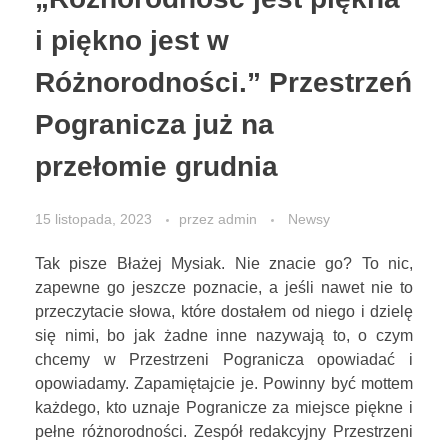
i piękno jest w
KONTAKT
Różnorodności.” Przestrzeń
Pogranicza już na
STOWARZYSZENIE
przełomie grudnia
15 listopada, 2023
przez
admin
Newsy
Tak pisze Błażej Mysiak. Nie znacie go? To nic,
zapewne go jeszcze poznacie, a jeśli nawet nie to
przeczytacie słowa, które dostałem od niego i dzielę
się nimi, bo jak żadne inne nazywają to, o czym
chcemy w Przestrzeni Pogranicza opowiadać i
opowiadamy. Zapamiętajcie je. Powinny być mottem
każdego, kto uznaje Pogranicze za miejsce piękne i
pełne różnorodności. Zespół redakcyjny Przestrzeni